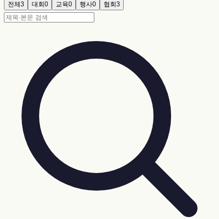
전체
3
대회
0
교육
0
행사
0
협회
3