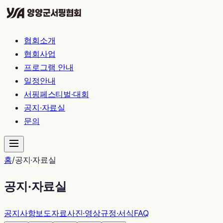
협회소개
협회사업
프로그램 안내
일정안내
서핑페스티벌·대회
공지·자료실
문의
홈
/
공지·자료실
공지·자료실
공지사항
보도자료
사진·영상
규정·서식
FAQ