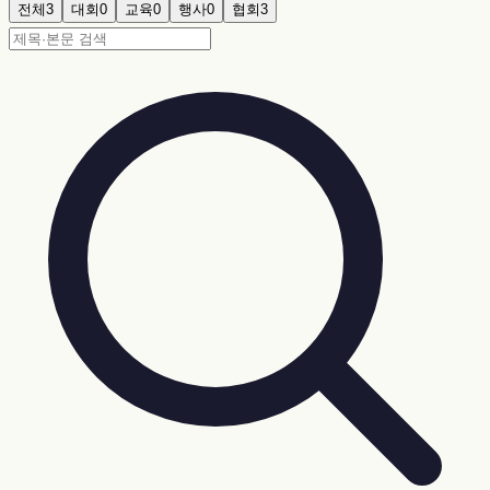
전체
3
대회
0
교육
0
행사
0
협회
3