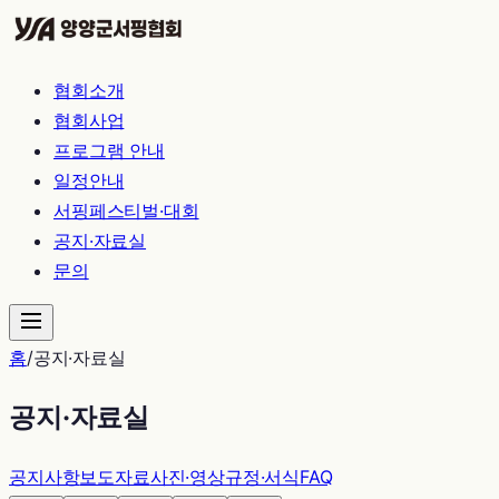
협회소개
협회사업
프로그램 안내
일정안내
서핑페스티벌·대회
공지·자료실
문의
홈
/
공지·자료실
공지·자료실
공지사항
보도자료
사진·영상
규정·서식
FAQ