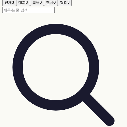
전체
3
대회
0
교육
0
행사
0
협회
3