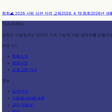
협회
🌊 2026 서핑 심판 자격 교육
2026. 4. 19.
협회
2026년 생
YSA KOREA
양양군 서핑협회는 양양의 지속 가능한 서핑 생태계를 만들어
바로가기
협회소개
협회사업
프로그램 안내
정보
일정안내
서핑페스티벌·대회
공지·자료실
문의