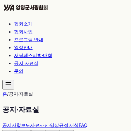
협회소개
협회사업
프로그램 안내
일정안내
서핑페스티벌·대회
공지·자료실
문의
홈
/
공지·자료실
공지·자료실
공지사항
보도자료
사진·영상
규정·서식
FAQ