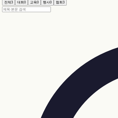
전체
3
대회
0
교육
0
행사
0
협회
3